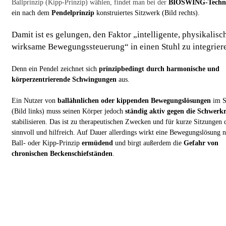
Ballprinzip (Kipp-Prinzip) wählen, findet man bei der
BIOSWING-Techno
ein nach dem
Pendelprinzip
konstruiertes Sitzwerk (Bild rechts).
Damit ist es gelungen, den Faktor „intelligente, physikalisc
wirksame Bewegungssteuerung“ in einen Stuhl zu integrier
Denn ein Pendel zeichnet sich
prinzipbedingt durch harmonische und
körperzentrierende Schwingungen
aus.
Ein Nutzer von
ballähnlichen oder kippenden Bewegungslösungen
im S
(Bild links) muss seinen Körper jedoch
ständig aktiv gegen die Schwerkr
stabilisieren. Das ist zu therapeutischen Zwecken und für kurze Sitzungen
sinnvoll und hilfreich. Auf Dauer allerdings wirkt eine Bewegungslösung 
Ball- oder Kipp-Prinzip
ermüdend
und birgt außerdem die
Gefahr von
chronischen Beckenschiefständen
.